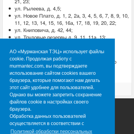
21, 23;
ул. Рылеева, д. 4,5;
ул. Новое Плато, д. 1, 2, 2а, 3, 4, 5, 6, 7, 8, 9, 10,
11, 12, 13, 14, 15, 16, 16а, 17, 18, 19, 20, 22;
ул. Книповича, д. 42, 44;
ул. Трудовые резервы д. 9, 11, 11а, 13;
ул. Полярные Зори, д. 41/4.
АО «Мурманская ТЭЦ» использует файлы
cookie. Продолжая работу с
За период отсутствия коммунальных услуг по
murmantec.com, вы подтверждаете
отоплению и горячему водоснабжению будет
использование сайтом cookies вашего
произведен перерасчет.
браузера, которые помогают нам делать
этот сайт удобнее для пользователей.
Опубликовано 11.03.2026
Однако вы можете запретить сохранение
файлов cookie в настройках своего
браузера.
Обработка данных пользователей
осуществляется в соответствии с
Политикой обработки персональных