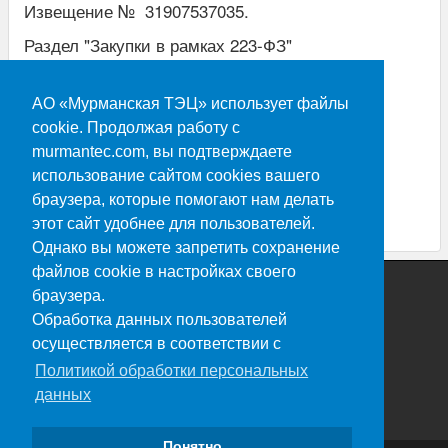
Извещение № 31907537035.
Раздел "Закупки в рамках 223-ФЗ"
АО «Мурманская ТЭЦ» использует файлы
Участники вправе обратиться к Заказчику за
cookie. Продолжая работу с
разъяснениями Документации по запросу
murmantec.com, вы подтверждаете
предложений.
использование сайтом cookies вашего
браузера, которые помогают нам делать
этот сайт удобнее для пользователей.
контактный телефон (8152)688-377.
Однако вы можете запретить сохранение
файлов cookie в настройках своего
браузера.
Обработка данных пользователей
осуществляется в соответствии с
Политикой обработки персональных
данных
Понятно