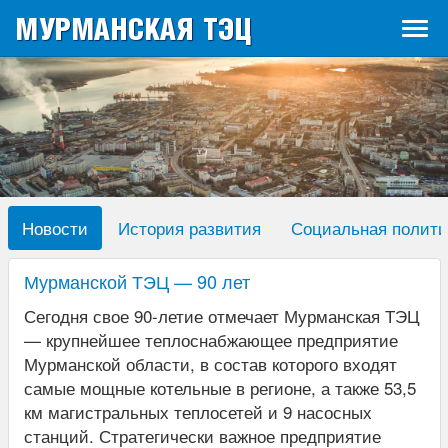
МУРМАНСКАЯ ТЭЦ
Tog
navi
Новости
История развития
Социальная полити
Мурманской ТЭЦ — 90 лет
Сегодня свое 90-летие отмечает Мурманская ТЭЦ
— крупнейшее теплоснабжающее предприятие
Мурманской области, в состав которого входят
самые мощные котельные в регионе, а также 53,5
км магистральных теплосетей и 9 насосных
станций. Стратегически важное предприятие