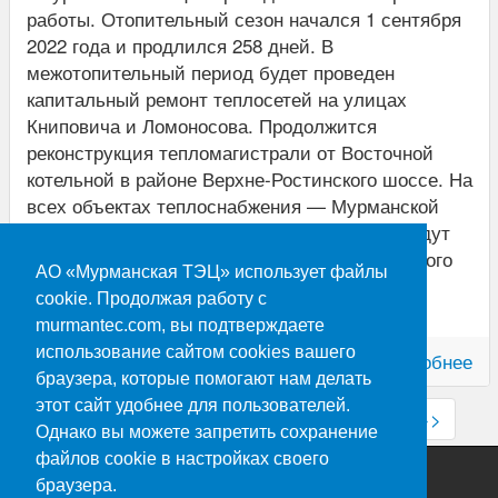
работы. Отопительный сезон начался 1 сентября
2022 года и продлился 258 дней. В
межотопительный период будет проведен
капитальный ремонт теплосетей на улицах
Книповича и Ломоносова. Продолжится
реконструкция тепломагистрали от Восточной
котельной в районе Верхне-Ростинского шоссе. На
всех объектах теплоснабжения — Мурманской
ТЭЦ, Южной и Восточной котельных — пройдут
ревизия и ремонт основного и вспомогательного
АО «Мурманская ТЭЦ» использует файлы
оборудования и работы, которые невозможно
cookie. Продолжая работу с
выполнить без ...
murmantec.com, вы подтверждаете
использование сайтом cookies вашего
Опубликовано 17.05.2023
Подробнее
браузера, которые помогают нам делать
этот сайт удобнее для пользователей.
<<
Пред.
3
4
5
6
7
След.
>>
Однако вы можете запретить сохранение
файлов cookie в настройках своего
браузера.