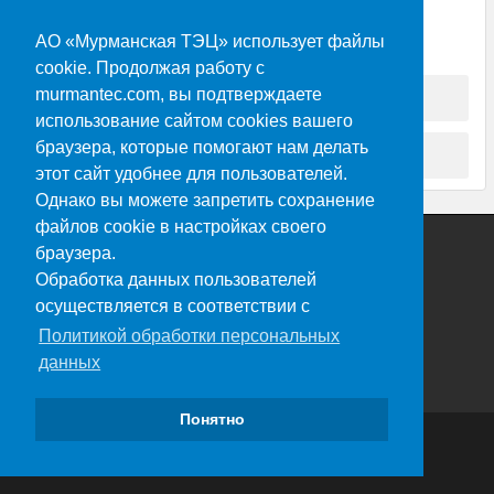
Номер закупки: 2120/6.1-4591
АО «Мурманская ТЭЦ» использует файлы
Позиция плана: 169
cookie. Продолжая работу с
Ошибка на сайте.docx
murmantec.com, вы подтверждаете
использование сайтом cookies вашего
браузера, которые помогают нам делать
263 (ф).pdf
этот сайт удобнее для пользователей.
Однако вы можете запретить сохранение
файлов cookie в настройках своего
браузера.
Обработка данных пользователей
осуществляется в соответствии с
Политикой обработки персональных
данных
Понятно
2022 © АО «Мурманская ТЭЦ»